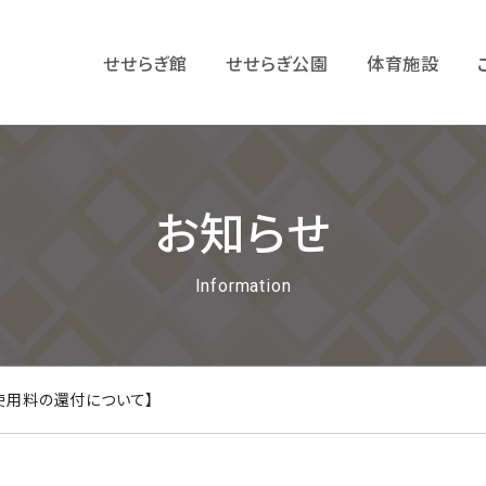
せせらぎ館
せせらぎ公園
体育施設
お知らせ
Information
使用料の還付について】